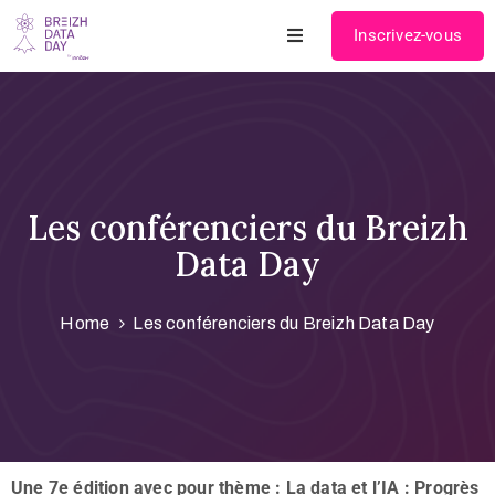
Inscrivez-vous
Programmation
2026
Les
conférenciers
Les conférenciers du Breizh
Data Day
Nos
partenaires
Home
Les conférenciers du Breizh Data Day
Infos
pratiques
Contact
Une 7e édition avec pour thème : La data et l’IA : Progrès